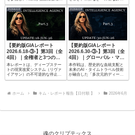
域の復元
分析したインテリジェンス分析
の直接配布」と暫定ケア組織
記事です。記事内の分析、推
（CARE）による経済復元プロセ
2026年6月
2026年6月
論、評価、見解はKazuによるも
スを正確に予見している。
のであり、キンバリー・ゴーグ
エン氏またはUNNの公式見解で
は...
【要約版GIAレポート
【要約版GIAレポート
2026.6.18-③-】第3回（全
2026.6.30-③-】第3回（全
4回）｜全権者と3つの
4回）｜グローバル・マイ
鍵、凍結したリヴァイアサ
ンドコントロール、ベー
本レポートは、ディープステー
本作戦は、歴史的な血統支配と
ン
ル、ペアレンツと偽の王国
トの現実改変システム（リヴァ
未来のAI・タイムトラベル技術
イアサン）の不可逆的な停止
が融合した「多次元的ディープ
と、3つの鍵の喪失による中央統
ステート構造」を暴き、物質レ
制権の崩壊を定量的に予見して
ベル（ブラック・ウォーター）
いる。
と精神レベル（マインドコント
ホーム
キム・レポート報告【日付順 】
2026年6月
ロール）の双方からアプローチ
するグレートリセットの真の起
源を予見している。
魂のクリプテックス