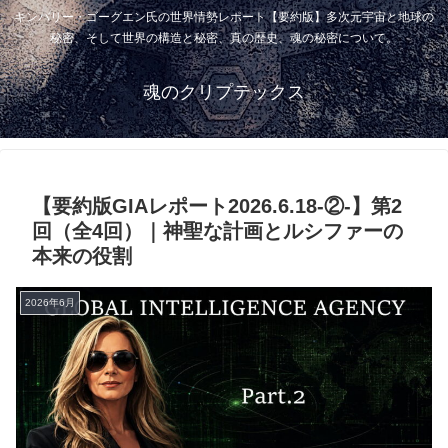
キンバリー・ゴーグエン氏の世界情勢レポート【要約版】多次元宇宙と地球の
秘密、そして世界の構造と秘密、真の歴史、魂の秘密について。
魂のクリプテックス
【要約版GIAレポート2026.6.18-②-】第2
回（全4回）｜神聖な計画とルシファーの
本来の役割
2026年6月