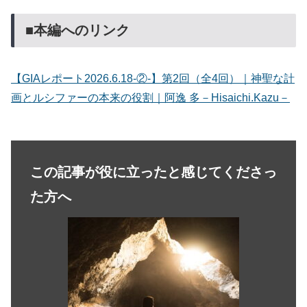
■本編へのリンク
【GIAレポート2026.6.18-②-】第2回（全4回）｜神聖な計
画とルシファーの本来の役割｜阿逸 多－Hisaichi.Kazu－
この記事が役に立ったと感じてくださっ
た方へ