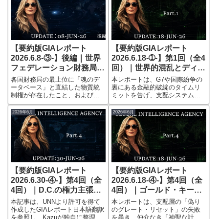
【要約版GIAレポート
【要約版GIAレポート
2026.6.8-③-】後編｜世界
2026.6.18-➀-】第1回（全4
フェデレーション財務局と
回）｜世界的混乱とディー
閉ざされたゲート
プステートの「吸血鬼シス
各国財務局の最上位に「魂のデ
本レポートは、G7や国際紛争の
テム」
ータベース」と直結した物質統
裏にある金融的破綻のタイムリ
制権が存在したこと、および
ミットを告げ、支配システムが
2026年5月末を画期としてアルフ
物理的・構造的に機能停止した
ァ／オメガの多次元ゲートが不
決定的な移行期の瞬間を捉えて
2026年6月
2026年6月
可逆的に切断された歴史的転換
いる。
点を記録している。
【要約版GIAレポート
【要約版GIAレポート
2026.6.30-④-】第4回（全
2026.6.18-④-】第4回（全
4回）｜D.C.の権力主張、
4回）｜ゴールド・キーと
シンフォニー、グランドキ
神聖な計画の配布｜CARE
本記事は、UNNより許可を得て
本レポートは、支配層の「偽り
ャニオン、パラコーザル水
が示す新しい仕組み
作成したGIAレポート日本語翻訳
のグレート・リセット」の失敗
を参照し、Kazuが独自に整理・
を暴き、仲介なき「神聖な計画