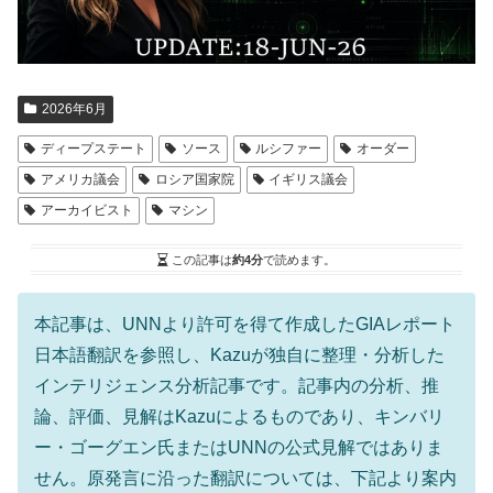
2026年6月
ディープステート
ソース
ルシファー
オーダー
アメリカ議会
ロシア国家院
イギリス議会
アーカイビスト
マシン
この記事は
約4分
で読めます。
本記事は、UNNより許可を得て作成したGIAレポート
日本語翻訳を参照し、Kazuが独自に整理・分析した
インテリジェンス分析記事です。記事内の分析、推
論、評価、見解はKazuによるものであり、キンバリ
ー・ゴーグエン氏またはUNNの公式見解ではありま
せん。原発言に沿った翻訳については、下記より案内