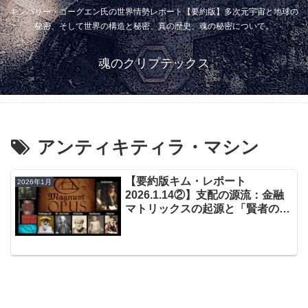
キンバリー・ゴーグエン氏の世界情勢レポート【要約版】多次元宇宙と地球の
秘密、そして世界の構造と秘密、真の歴史、魂の秘密について。
魂のクリプテックス
アンティキティラ・マシン
【要約版キム・レポート
2026年1月
2026.1.14②】支配の源流：金融
マトリックスの起源と「賢者の
石」の正体