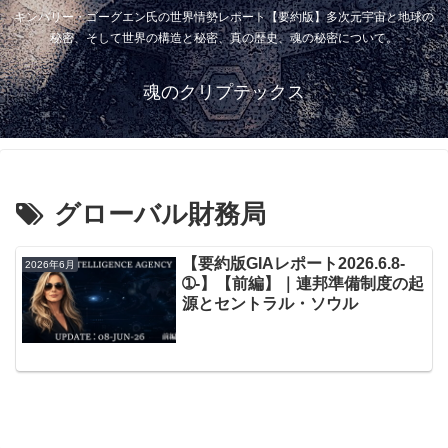
キンバリー・ゴーグエン氏の世界情勢レポート【要約版】多次元宇宙と地球の
秘密、そして世界の構造と秘密、真の歴史、魂の秘密について。
魂のクリプテックス
グローバル財務局
【要約版GIAレポート2026.6.8-
2026年6月
➀-】【前編】｜連邦準備制度の起
源とセントラル・ソウル