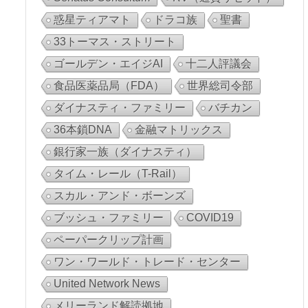
惑星ティアマト
ドラコ族
聖書
33トーマス・ストリート
ゴールデン・エイジAI
十二人評議会
食品医薬品局（FDA）
世界総司令部
ダイナスティ・ファミリー
バチカン
36本鎖DNA
金融マトリックス
銀行家一族（ダイナスティ）
タイム・レール（T-Rail）
スカル・アンド・ボーンズ
ブッシュ・ファミリー
COVID19
ペーパークリップ計画
ワン・ワールド・トレード・センター
United Network News
メリーランド解読拠地