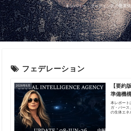
キンバリー・ゴーグエン氏の世界情
フェデレーション
【要約版
2026年6月
準備機
本レポート
ガ・バース
の生体エネ