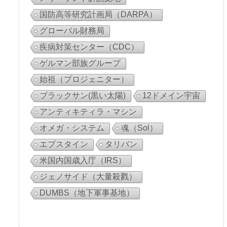
国防高等研究計画局（DARPA）
グローバル財務局
疾病対策センター（CDC）
ゲルマン部族グループ
始祖（プロジェニター）
ブラックサン(黒い太陽)
12ドメイン宇宙
アンティキティラ・マシン
オメガ・システム
魂（Sol）
エプスタイン
タリバン
米国内国歳入庁（IRS）
ジェノサイド（大量殺戮）
DUMBS（地下軍事基地）