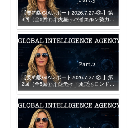
【要約版GIAレポート2026.7.27-③-】第
3回（全5回）｜火星・バイエルン勢力
と、ソースを再現しようとする科学
【要約版GIAレポート2026.7.27-②-】第
2回（全5回）｜シティ・オブ・ロンド
ン、Bank of America、そして「王族」