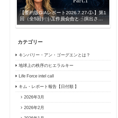
【要約版GIAレポート2026.7.27-➀-】第1
回（全5回）｜工作員会合と「演出され
る対立」
カテゴリー
キンバリー・アン・ゴーグエンとは？
地球上の秩序のヒエラルキー
Life Force intel call
キム・レポート報告【日付順 】
2026年3月
2026年2月