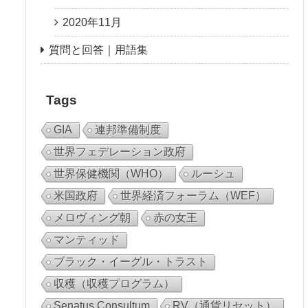
2020年11月
質問と回答｜用語集
Tags
GIA
連邦準備制度
世界フェデレーション政府
世界保健機関（WHO）
ルーシュ
米国政府
世界経済フォーラム（WEF）
メロヴィング朝
赤の女王
マンティッド
ブラック・イーグル・トラスト
収穫（収穫プログラム）
Senatus Consultum
RV（通貨リセット）