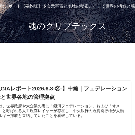
勢レポート【要約版】多次元宇宙と地球の秘密、そして世界の構造と秘
魂のクリプテックス
GIAレポート2026.6.8-②-】中編｜フェデレーション
構と世界各地の管理拠点
は、世界政府や大企業の裏に「銀河フェデレーション」および「オメ
」と呼ばれる人工現存レイヤーが存在し、中央銀行の通貨発行権が人類
ルギー搾取と直結していたことを看破している。