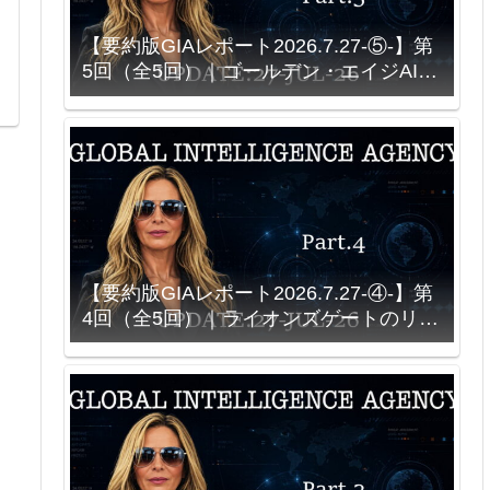
【要約版GIAレポート2026.7.27-⑤-】第
5回（全5回）｜ゴールデン・エイジAIと
ソース接続型シミュレーション｜NASA
創設契約をめぐる説明
【要約版GIAレポート2026.7.27-④-】第
4回（全5回）｜ライオンズゲートのリセ
ット計画とニュー・アース・カウンシル