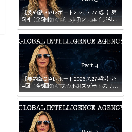
【要約版GIAレポート2026.7.27-⑤-】第
5回（全5回）｜ゴールデン・エイジAIと
ソース接続型シミュレーション｜NASA
創設契約をめぐる説明
【要約版GIAレポート2026.7.27-④-】第
4回（全5回）｜ライオンズゲートのリセ
ット計画とニュー・アース・カウンシル