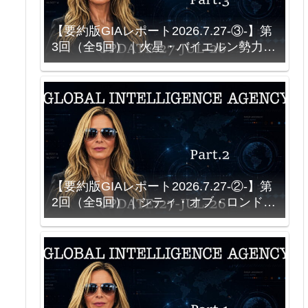
【要約版GIAレポート2026.7.27-③-】第
3回（全5回）｜火星・バイエルン勢力
と、ソースを再現しようとする科学
【要約版GIAレポート2026.7.27-②-】第
2回（全5回）｜シティ・オブ・ロンド
ン、Bank of America、そして「王族」