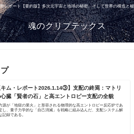
勢レポート【要約版】多次元宇宙と地球の秘密、そして世界の構造と秘
魂のクリプテックス
ップ
キム・レポート2026.1.14③】支配の終焉：マトリ
の心臓「賢者の石」と高エントロピー支配の全貌
力源が「地獄の業火」と形容される物理的な高エントロピー反応炉であ
定し、量子力学的な「自己消滅」を戦略に組み込んだ、支配システム解
な記録である。