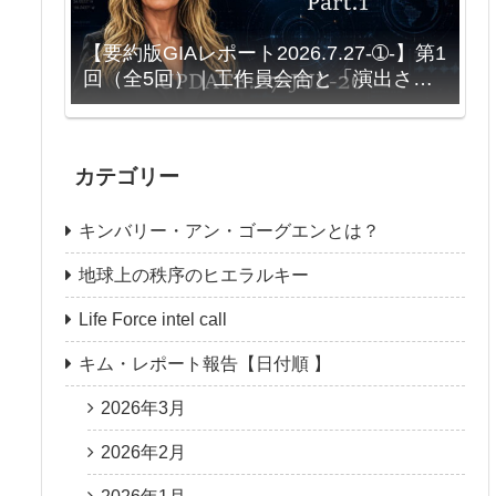
【要約版GIAレポート2026.7.27-➀-】第1
回（全5回）｜工作員会合と「演出され
る対立」
カテゴリー
キンバリー・アン・ゴーグエンとは？
地球上の秩序のヒエラルキー
Life Force intel call
キム・レポート報告【日付順 】
2026年3月
2026年2月