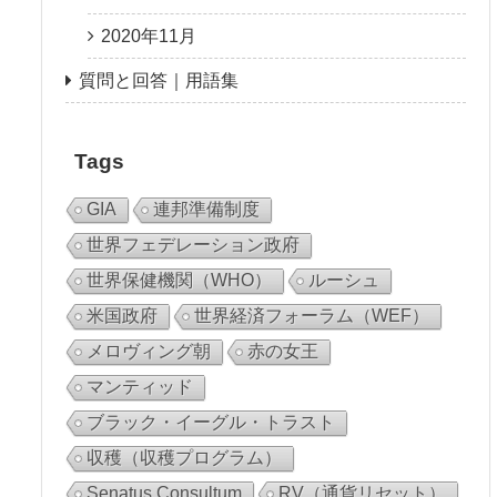
2020年11月
質問と回答｜用語集
Tags
GIA
連邦準備制度
世界フェデレーション政府
世界保健機関（WHO）
ルーシュ
米国政府
世界経済フォーラム（WEF）
メロヴィング朝
赤の女王
マンティッド
ブラック・イーグル・トラスト
収穫（収穫プログラム）
Senatus Consultum
RV（通貨リセット）