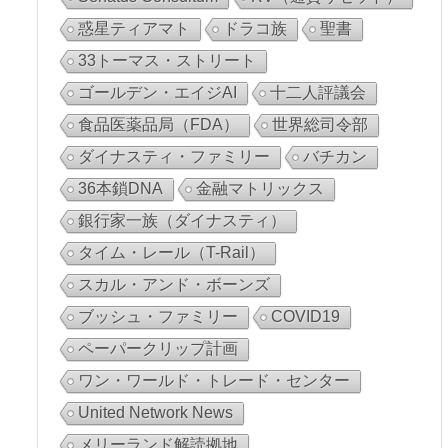
惑星ティアマト
ドラコ族
聖書
33トーマス・ストリート
ゴールデン・エイジAI
十二人評議会
食品医薬品局（FDA）
世界総司令部
ダイナスティ・ファミリー
バチカン
36本鎖DNA
金融マトリックス
銀行家一族（ダイナスティ）
タイム・レール（T-Rail）
スカル・アンド・ボーンズ
ブッシュ・ファミリー
COVID19
ペーパークリップ計画
ワン・ワールド・トレード・センター
United Network News
メリーランド解読拠地