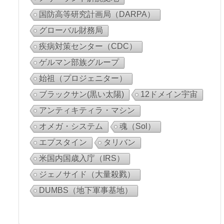
国防高等研究計画局（DARPA）
グローバル財務局
疾病対策センター（CDC）
ゲルマン部族グループ
始祖（プロジェニター）
ブラックサン(黒い太陽)
12ドメイン宇宙
アンティキティラ・マシン
オメガ・システム
魂（Sol）
エプスタイン
タリバン
米国内国歳入庁（IRS）
ジェノサイド（大量殺戮）
DUMBS（地下軍事基地）