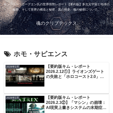
キンバリー・ゴーグエン氏の世界情勢レポート【要約版】多次元宇宙と地球の
秘密、そして世界の構造と秘密、真の歴史、魂の秘密について。
魂のクリプテックス
ホモ・サピエンス
【要約版キム・レポート
2026年2月
2026.2.12①】ライオンズゲート
の失敗と「ホロコースト2.0」：
エプスタイン・ファイルの背後に
ある巨額恐喝スキーム
【要約版キム・レポート
2026年2月
2026.2.3②】「マシン」の崩壊：
AI現実上書きシステムの末期症状
とデータ限界