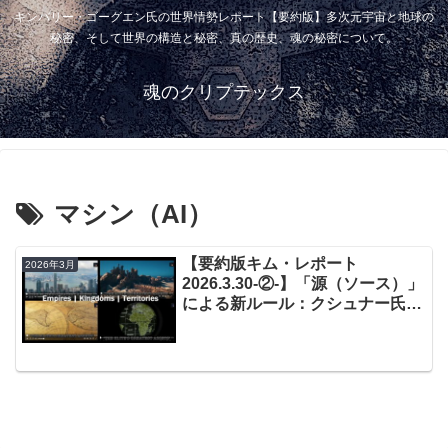
キンバリー・ゴーグエン氏の世界情勢レポート【要約版】多次元宇宙と地球の
秘密、そして世界の構造と秘密、真の歴史、魂の秘密について。
魂のクリプテックス
マシン（AI）
【要約版キム・レポート
2026年3月
2026.3.30-②-】「源（ソース）」
による新ルール：クシュナー氏の
権限失墜と領土奪還