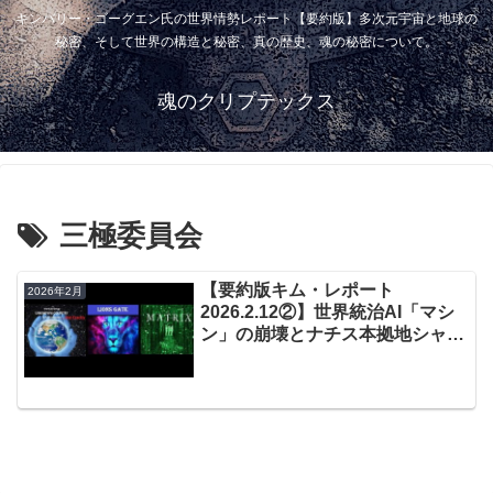
キンバリー・ゴーグエン氏の世界情勢レポート【要約版】多次元宇宙と地球の
秘密、そして世界の構造と秘密、真の歴史、魂の秘密について。
魂のクリプテックス
三極委員会
【要約版キム・レポート
2026年2月
2026.2.12②】世界統治AI「マシ
ン」の崩壊とナチス本拠地シャイ
アン山の全貌