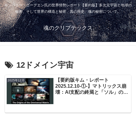
キンバリー・ゴーグエン氏の世界情勢レポート【要約版】多次元宇宙と地球の
秘密、そして世界の構造と秘密、真の歴史、魂の秘密について。
魂のクリプテックス
12ドメイン宇宙
【要約版キム・レポート
2025年12月
2025.12.10-①-】マトリックス崩
壊：AI支配の終焉と「ソル」の奪
還計画