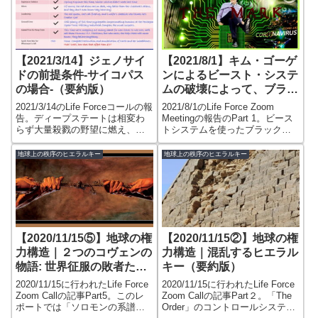
【2021/3/14】ジェノサイ
【2021/8/1】キム・ゴーゲ
ドの前提条件-サイコパス
ンによるビースト・システ
の場合-（要約版）
ムの破壊によって、ブラッ
ク・サンP3ロッジは譲歩
2021/3/14のLife Forceコールの報
2021/8/1のLife Force Zoom
し、サンヘドリンは再び参
告。ディープステートは相変わ
Meetingの報告のPart 1。ビース
らず大量殺戮の野望に燃え、マ
トシステムを使ったブラックサ
入 – Part 1（要約版）
インドコントロールが効かなく
ンの世界征服計画を阻止して以
なっている。彼らは、カレンダ
来、起こっていることについ
地球上の秩序のヒエラルキー
地球上の秩序のヒエラルキー
ー、悪魔の祝日、惑星の配置、
て。ビーストシステムの代替の
巨大なエゴの奴隷になってい
PSI作戦の失敗、サンヘドリンの
る。彼らはプレアデス人の助け
再登場の背景など。
を得て私たちの大量殺戮を計画
していた。
【2020/11/15⑤】地球の権
【2020/11/15②】地球の権
力構造｜２つのコヴェンの
力構造｜混乱するヒエラル
物語: 世界征服の敗者たち
キー（要約版）
（要約版）
2020/11/15に行われたLife Force
2020/11/15に行われたLife Force
Zoom Callの記事Part5。このレ
Zoom Callの記事Part２。「The
ポートでは「ソロモンの系譜」
Order」のコントロールシステ