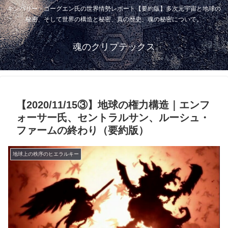
キンバリー・ゴーグエン氏の世界情勢レポート【要約版】多次元宇宙と地球の
秘密、そして世界の構造と秘密、真の歴史、魂の秘密について。
魂のクリプテックス
【2020/11/15③】地球の権力構造｜エンフ
ォーサー氏、セントラルサン、ルーシュ・
ファームの終わり（要約版）
地球上の秩序のヒエラルキー