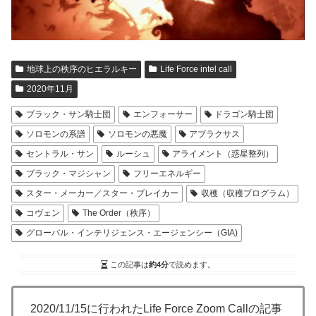
地球上の秩序のヒエラルキー
Life Force intel call
2020年11月
ブラック・サン騎士団
エンフォーサー
ドラゴン騎士団
ソロモンの系譜
ソロモンの悪魔
アブラクサス
セントラル・サン
ルーシュ
アライメント（惑星整列）
ブラック・マジシャン
フリーエネルギー
スター・メーカー／スター・ブレイカー
収穫（収穫プログラム）
コヴェン
The Order（秩序）
グローバル・インテリジェンス・エージェンシー（GIA)
この記事は
約4分
で読めます。
2020/11/15に行われたLife Force Zoom Callの記事