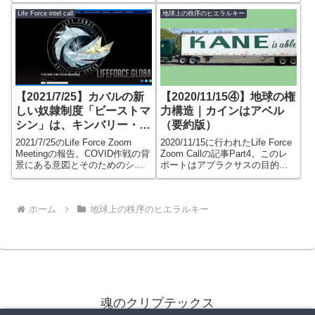
であるドラゴン・ファミリー
ム、ヒエラルキー、そして彼ら
（ドラゴン騎士団）と、「ソロ
が行っていたビジネスについて
Life Force intel call
地球上の秩序のヒエラルキー
モンの悪魔の系譜」であるブラ
説明。
ック・サン（ブラック・サン騎
士団）という2つのコヴァンに所
属する機関や組織などを大まか
に紹介します。
【2021/7/25】カバルの新
【2020/11/15④】地球の権
しい奴隷制度「ビーストマ
力構造｜カインはアベル
シン」は、キンバリー・ゴ
（要約版）
ーグエン氏によって脱線し
2021/7/25のLife Force Zoom
2020/11/15に行われたLife Force
たのか？（要約版）
Meetingの報告。COVID作戦の背
Zoom Callの記事Part4。このレ
景にある意図とそのためのシス
ポートはアブラクサスの目的、
テムであるビーストシステムに
そしてアブラクサスとソロモン
ついて。この野獣のシステムは
の系譜であるドラゴン騎士団と
キム氏によって解体された。
の契約、またソロモンの悪魔で
ホーム
地球上の秩序のヒエラルキー
あるブラック・サン騎士団との
契約について解説。
魂のクリプテックス