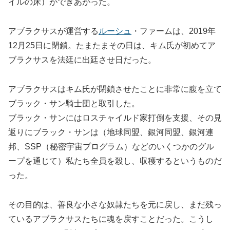
イルの床）ができあがった。
アブラクサスが運営する
ルーシュ
・ファームは、2019年
12月25日に閉鎖。たまたまその日は、キム氏が初めてア
ブラクサスを法廷に出廷させ日だった。
アブラクサスはキム氏が閉鎖させたことに非常に腹を立て
ブラック・サン騎士団と取引した。
ブラック・サンにはロスチャイルド家打倒を支援、その見
返りにブラック・サンは（地球同盟、銀河同盟、銀河連
邦、SSP（秘密宇宙プログラム）などのいくつかのグル
ープを通じて）私たち全員を殺し、収穫するというものだ
った。
その目的は、善良な小さな奴隷たちを元に戻し、まだ残っ
ているアブラクサスたちに魂を戻すことだった。こうし