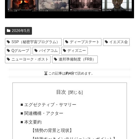
2026年5月
SSP（秘密宇宙プログラム）
ディープステート
イエズス会
Qグループ
バイアコム
ディズニー
ニューヨーク・ポスト
連邦準備制度（FRB）
この記事は
約4分
で読めます。
目次
■ エグゼクティブ・サマリー
■ 関連機構・アクター
■ 本文要約
【情勢の背景と現状】