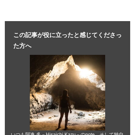
As She Holds The Gate Closed On Source’s
Orders With All Her Might | Why Homo Sapiens
Matter? | Because We Became Source’s Army
Ever Since The Angels Fell | So Remember
Who You Are — You Carry The Torch For
Source! – Just Empower Me
この記事が役に立ったと感じてくださっ
た方へ
いつも阿逸 多－Hisaichi.Kazu－のnote、そして独自