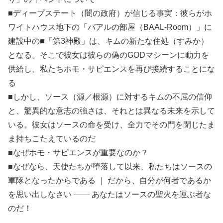
■ディープステート（闇の政府）が信じる事実：彼らがホ
ワイトハウス地下の「バアルの部屋（BAAL-Room）」に
建設中の■「第3神殿」は、キムの新たな住処（すみか）
となる。そこで彼女は彼らの偽のGODマシーンに動力を
供給し、私たちホモ・サピエンスを再び接続することにな
る
■しかし、ソース（源／根源）に対するキムの不屈の信仰
と、驚異的な意志の強さは、それとは異なる未来を示して
いる。彼女はソースの命を受け、全力でその門を閉じたま
ま持ちこたえているのだ
■なぜホモ・サピエンスが重要なのか？
■なぜなら、天使たちが堕落して以来、私たちはソースの
軍隊となったからである ｜ だから、自分が何者であるか
を思い出しなさい —— あなたはソースの聖火を運ぶ者な
のだ！