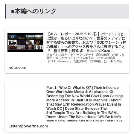
■本編へのリンク
【キム・レポート2026.5.10-①-】パート1｜Qと
は誰か、あるいは何なのか？｜世界のメディアに
対する彼らの影響力、および「GODマシーン（神
の機械）」へのアクセス権をさらに獲得すること
で「新世界政｜阿逸 多－Hisaichi.Kazu－
※タイトル続き）ディープステート（闇の政府）が信じる
事実：彼らがホワイトハウス地下の「バアルの部屋
（BAAL-Room）」に建設中の「第3神殿」は、キムの新た
な住処（すみか）となる。そこで彼女は彼らの偽のGODマ
note.com
シーンに動力を供給し、私たち...
Part 1 | Who Or What Is Q? | Their Influence
Over Worldwide Media & Aspirations Of
Becoming The New World Govt Upon Gaining
More Access To Their GOD Machine | About
That May 17th Rededication Prayer Event In
Wash DC | Deep State Believes The
3rd Temple They Are Building In The BAAL-
Room Under The White House Will Be Kim’s
New Home, Where She Will Power Their Fake
GOD Machine & Reconnect Us Homo Sapiens
justempowerme.com
Too | But Kim’s Unrelenting Faith In Source &
Astounding Strength Of Will Says Otherwise