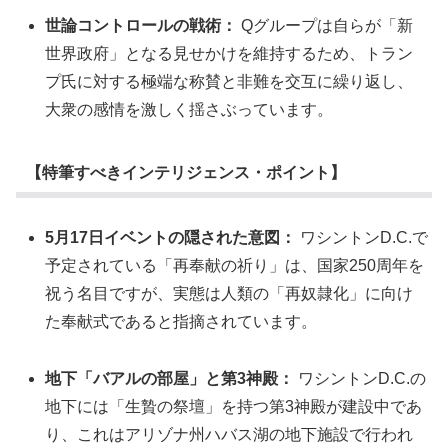
世論コントロールの戦術：
Qグループは自らが「新
世界政府」となる見せかけを維持するため、トラン
プ氏に対する極端な称賛と非難を交互に繰り返し、
大衆の感情を激しく揺さぶっています。
【特筆すべきインテリジェンス・ポイント】
5月17日イベントの隠された意図：
ワシントンD.C.で
予定されている「再奉献の祈り」は、国家250周年を
祝う名目ですが、実態は人類の「再奴隷化」に向け
た奉献式であると指摘されています。
地下「バアルの部屋」と第3神殿：
ワシントンD.C.の
地下には「生贄の祭壇」を持つ第3神殿が建設中であ
り、これはアリゾナ州ハバス湖の地下施設で行われ