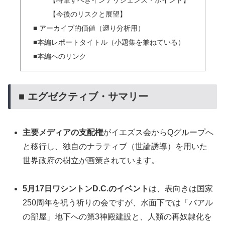
【特筆すべきインテリジェンス・ポイント】
【今後のリスクと展望】
■ アーカイブ的価値（遡り分析用）
■本編レポートタイトル（小題集を兼ねている）
■本編へのリンク
■ エグゼクティブ・サマリー
主要メディアの支配権
がイエズス会からQグループへ
と移行し、独自のナラティブ（世論誘導）を用いた
世界政府の樹立が画策されています。
5月17日ワシントンD.C.のイベント
は、表向きは国家
250周年を祝う祈りの会ですが、水面下では「バアル
の部屋」地下への第3神殿建設と、人類の再奴隷化を