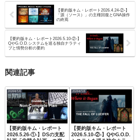
【要約版キム・レポート2026.4.24-②-】
「源（ソース）」の主権回復とGNA操作
の終焉
【要約版キム・レポート2026.5.10-②-】
QやG.O.D.システムを巡る独自ナラティ
ブと情勢分析の要約
関連記事
2026年5月
2026年5月
【要約版キム・レポート
【要約版キム・レポート
2026.5.26-①-】DSの支配
2026.5.10-②-】QやG.O.D.