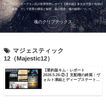
キンバリー・ゴーグエン氏の世界情勢レポート【要約版】多次元宇宙と地球の
秘密、そして世界の構造と秘密、真の歴史、魂の秘密について。
魂のクリプテックス
マジェスティック
12（Majestic12）
【要約版キム・レポート
2026年6月
2026.5.26-②-】支配権の終焉：ヴ
ォルト凍結とディープステートの
機能不全