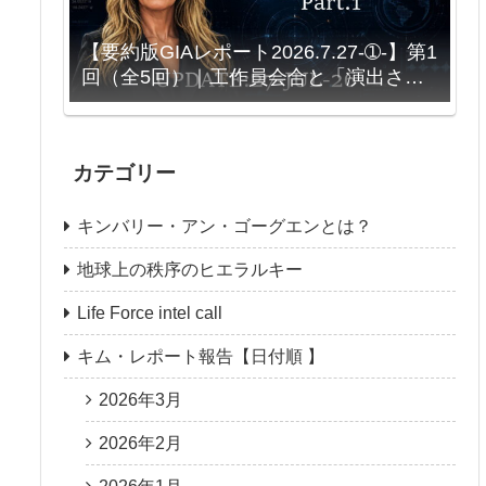
【要約版GIAレポート2026.7.27-➀-】第1
回（全5回）｜工作員会合と「演出され
る対立」
カテゴリー
キンバリー・アン・ゴーグエンとは？
地球上の秩序のヒエラルキー
Life Force intel call
キム・レポート報告【日付順 】
2026年3月
2026年2月