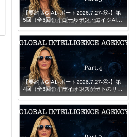
【要約版GIAレポート2026.7.27-⑤-】第
5回（全5回）｜ゴールデン・エイジAIと
ソース接続型シミュレーション｜NASA
創設契約をめぐる説明
【要約版GIAレポート2026.7.27-④-】第
4回（全5回）｜ライオンズゲートのリセ
ット計画とニュー・アース・カウンシル