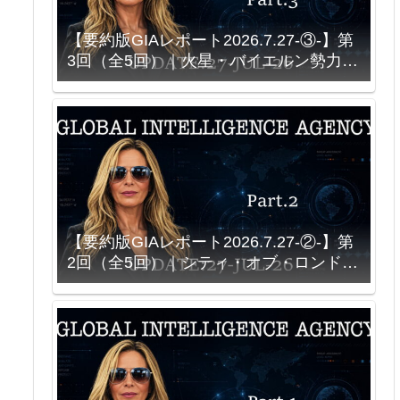
【要約版GIAレポート2026.7.27-③-】第
3回（全5回）｜火星・バイエルン勢力
と、ソースを再現しようとする科学
【要約版GIAレポート2026.7.27-②-】第
2回（全5回）｜シティ・オブ・ロンド
ン、Bank of America、そして「王族」