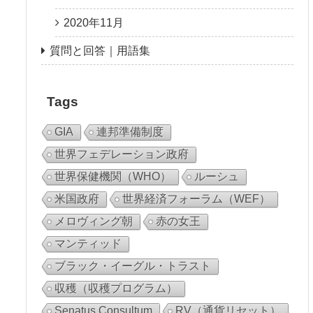
2020年11月
質問と回答｜用語集
Tags
GIA
連邦準備制度
世界フェデレーション政府
世界保健機関（WHO）
ルーシュ
米国政府
世界経済フォーラム（WEF）
メロヴィング朝
赤の女王
マンティッド
ブラック・イーグル・トラスト
収穫（収穫プログラム）
Senatus Consultum
RV（通貨リセット）