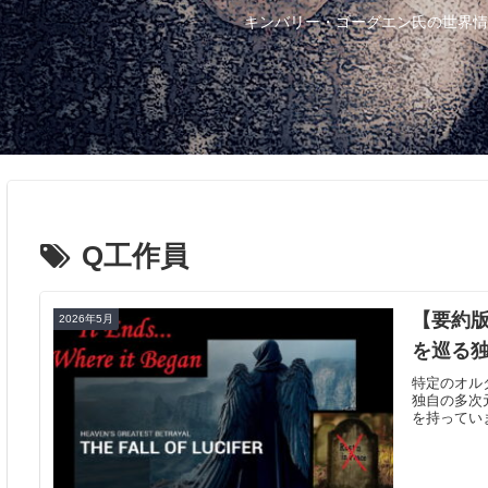
キンバリー・ゴーグエン氏の世界情
Q工作員
【要約版キ
2026年5月
を巡る
特定のオル
独自の多次
を持ってい