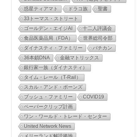
惑星ティアマト
ドラコ族
聖書
33トーマス・ストリート
ゴールデン・エイジAI
十二人評議会
食品医薬品局（FDA）
世界総司令部
ダイナスティ・ファミリー
バチカン
36本鎖DNA
金融マトリックス
銀行家一族（ダイナスティ）
タイム・レール（T-Rail）
スカル・アンド・ボーンズ
ブッシュ・ファミリー
COVID19
ペーパークリップ計画
ワン・ワールド・トレード・センター
United Network News
メリーランド解読拠地