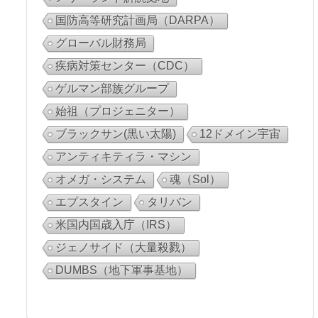
国防高等研究計画局（DARPA）
グローバル財務局
疾病対策センター（CDC）
ゲルマン部族グループ
始祖（プロジェニター）
ブラックサン(黒い太陽)
12ドメイン宇宙
アンティキティラ・マシン
オメガ・システム
魂（Sol）
エプスタイン
タリバン
米国内国歳入庁（IRS）
ジェノサイド（大量殺戮）
DUMBS（地下軍事基地）