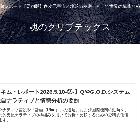
勢レポート【要約版】多次元宇宙と地球の秘密、そして世界の構造と秘
魂のクリプテックス
ム・レポート2026.5.10-②-】QやG.O.D.システム
独自ナラティブと情勢分析の要約
タナティブ言説や「計画（Plan）」の遅延、および国際機関の動向を、
元的支配ナラティブの枠組みを用いて分析・比較するための史料的価値
ます。