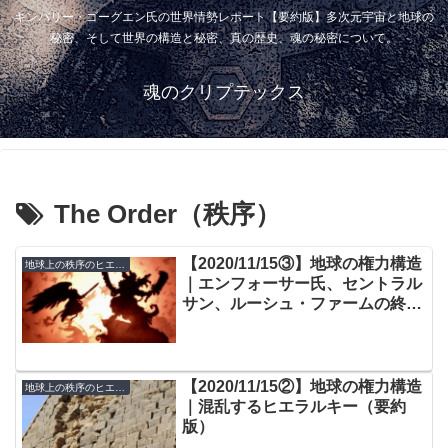
キンバリー・ゴーグエン氏の世界情勢レポート【要約版】多次元宇宙と地球の
秘密、そして世界の構造と秘密、真の歴史、魂の秘密について。
魂のクリプテックス
The Order（秩序）
【2020/11/15③】地球の権力構造
地球上の秩序のヒエラルキー
｜エンフォーサー氏、セントラル
サン、ルーシュ・ファームの終わ
り（要約版）
【2020/11/15②】地球の権力構造
地球上の秩序のヒエラルキー
｜混乱するヒエラルキー（要約
版）